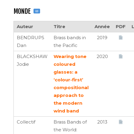
MONDE
Auteur
Titre
Année
PDF
BENDRUPS
Brass bands in
2019
Dan
the Pacific
BLACKSHAW
Wearing tone
2020
Jodie
coloured
glasses: a
‘colour-first’
compositional
approach to
the modern
wind band
Collectif
Brass Bands of
2013
the World: