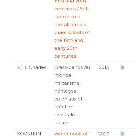
19th and 20th
centuries / Soft
lips on cold
metal: female
brass soloists of
the 19th and
early 20th
centuries
KEIL Charles
Brass-bands du
2013
monde :
militarisme,
héritages
coloniaux et
création
musicale
locale
KOPSTEIN
World book of
2020