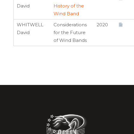
David
History of the
Wind Band
WHITWELL
Considerations
2020
David
for the Future
of Wind Bands