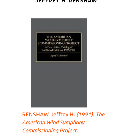
JEFFREY H. RENSHAW
RENSHAW, Jeffrey H.
(1991).
The
American Wind Symphony
Commissioning Project: