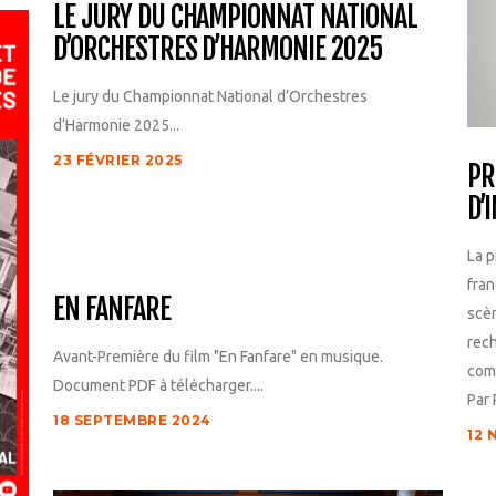
LE JURY DU CHAMPIONNAT NATIONAL
D’ORCHESTRES D’HARMONIE 2025
Le jury du Championnat National d’Orchestres
d’Harmonie 2025...
23 FÉVRIER 2025
PR
D’
La p
fran
EN FANFARE
scèn
rech
Avant-Première du film "En Fanfare" en musique.
comp
Document PDF à télécharger....
Par 
18 SEPTEMBRE 2024
12 