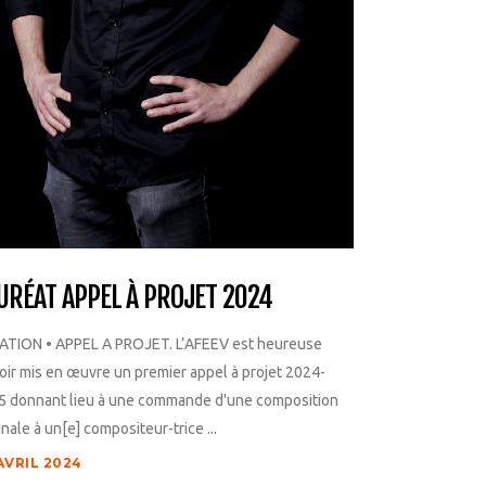
URÉAT APPEL À PROJET 2024
ATION • APPEL A PROJET. L’AFEEV est heureuse
oir mis en œuvre un premier appel à projet 2024-
5 donnant lieu à une commande d'une composition
inale à un[e] compositeur-trice ...
AVRIL 2024