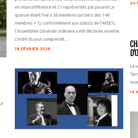
24 
en visioconférence et 21 représentés par pouvoir.Le
quorum étant fixé à 50 membres (un tiers des 149
membres + 1), conformément aux statuts de l’AFEEV,
l’Assemblée Générale ordinaire a été déclarée ouverte.
L’ordre du jour comprenait...
CH
18 FÉVRIER 2026
D’
Le t
Terr
mome
14 
ur