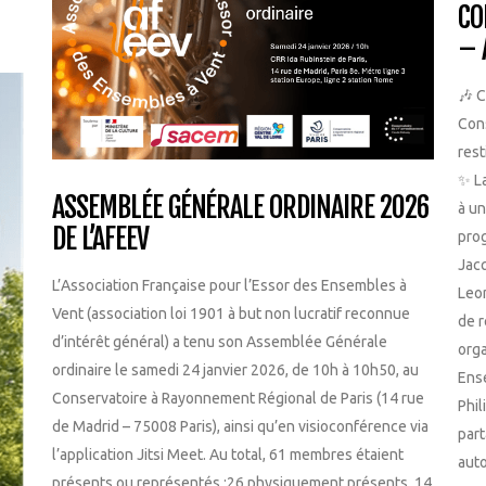
CO
– 
🎶 
Con
rest
✨ La
ASSEMBLÉE GÉNÉRALE ORDINAIRE 2026
à un
DE L’AFEEV
prog
Jacq
L’Association Française pour l’Essor des Ensembles à
Leo
Vent (association loi 1901 à but non lucratif reconnue
de r
d’intérêt général) a tenu son Assemblée Générale
orga
ordinaire le samedi 24 janvier 2026, de 10h à 10h50, au
Ense
Conservatoire à Rayonnement Régional de Paris (14 rue
Phil
de Madrid – 75008 Paris), ainsi qu’en visioconférence via
part
l’application Jitsi Meet. Au total, 61 membres étaient
auto
présents ou représentés :26 physiquement présents, 14