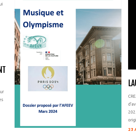
ui
NT
LA
sur
CRE
es
d'av
202
orig
23 