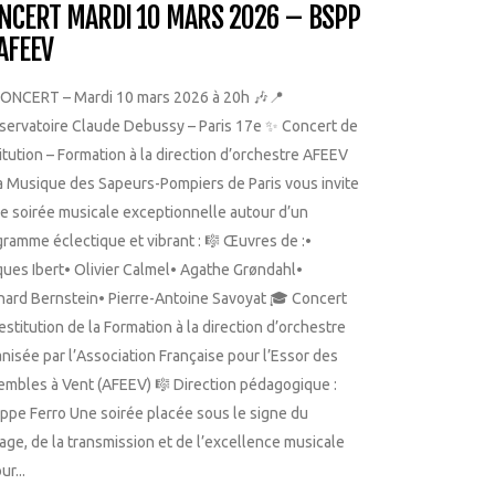
NCERT MARDI 10 MARS 2026 – BSPP
AFEEV
CONCERT – Mardi 10 mars 2026 à 20h 🎶📍
servatoire Claude Debussy – Paris 17e ✨ Concert de
itution – Formation à la direction d’orchestre AFEEV
 Musique des Sapeurs-Pompiers de Paris vous invite
e soirée musicale exceptionnelle autour d’un
ramme éclectique et vibrant : 🎼 Œuvres de :•
ues Ibert• Olivier Calmel• Agathe Grøndahl•
nard Bernstein• Pierre-Antoine Savoyat 🎓 Concert
estitution de la Formation à la direction d’orchestre
nisée par l’Association Française pour l’Essor des
mbles à Vent (AFEEV) 🎼 Direction pédagogique :
ippe Ferro Une soirée placée sous le signe du
age, de la transmission et de l’excellence musicale
ur...