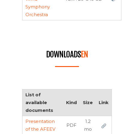
Symphony
Orchestra
DOWNLOADS
EN
List of
available
Kind
Size
Link
documents
Presentation
1.2
PDF
of the AFEEV
mo