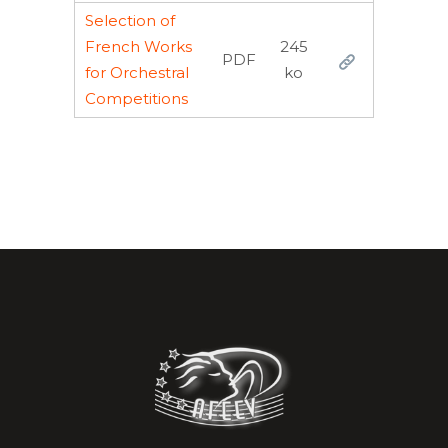
Selection of
French Works
245
PDF
for Orchestral
ko
Competitions