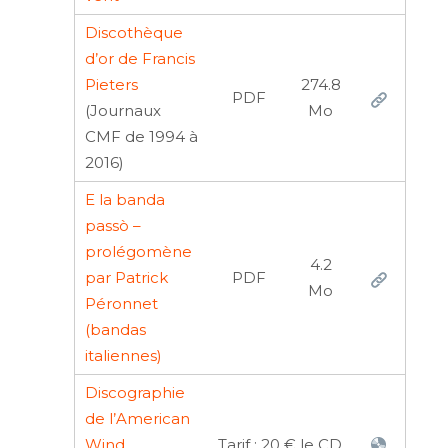
Discothèque
d’or de Francis
Pieters
274.8
PDF
(Journaux
Mo
CMF de 1994 à
2016)
E la banda
passò –
prolégomène
4.2
par Patrick
PDF
Mo
Péronnet
(bandas
italiennes)
Discographie
de l’American
Wind
Tarif : 20 € le CD