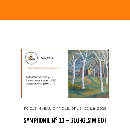
025
LMEL
livier
....
FOCUS
,
NIVEAU DIFFICILE
,
OPUS
20 juin 2026
F
SYMPHONIE N° 11 – GEORGES MIGOT
SI