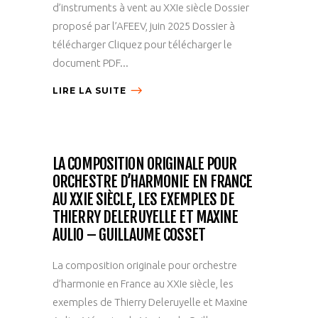
d’instruments à vent au XXIe siècle Dossier
proposé par l’AFEEV, juin 2025 Dossier à
télécharger Cliquez pour télécharger le
document PDF...
LIRE LA SUITE
LA COMPOSITION ORIGINALE POUR
ORCHESTRE D’HARMONIE EN FRANCE
AU XXIE SIÈCLE, LES EXEMPLES DE
THIERRY DELERUYELLE ET MAXINE
AULIO – GUILLAUME COSSET
La composition originale pour orchestre
d’harmonie en France au XXIe siècle, les
exemples de Thierry Deleruyelle et Maxine