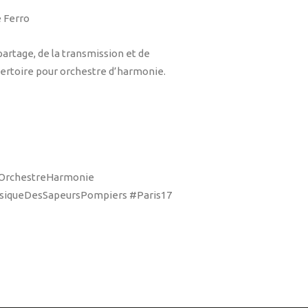
e Ferro
partage, de la transmission et de
pertoire pour orchestre d’harmonie.
#OrchestreHarmonie
siqueDesSapeursPompiers #Paris17