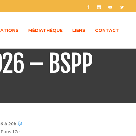
ATIONS
MÉDIATHÈQUE
LIENS
CONTACT
026 – BSPP
6 à 20h
 Paris 17e