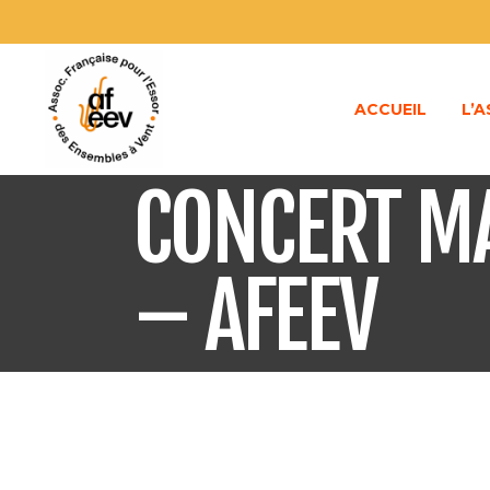
ACCUEIL
L’
CONCERT M
– AFEEV