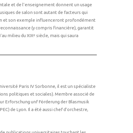
entale et de l’enseignement donnent un usage
siques de salon sont autant de facteurs qui
ction et son exemple influenceront profondément
reconnaissance (y compris financière), garantit
’au milieu du XIX
siècle, mais qui saura
e
iversité Paris IV Sorbonne, il est un spécialiste
tions politiques et sociales). Membre associé de
 zur Erforschung unf Förderung der Blasmusik
EC) de Lyon. Il a été aussi chef d’orchestre,
de publications universitaires touchant les