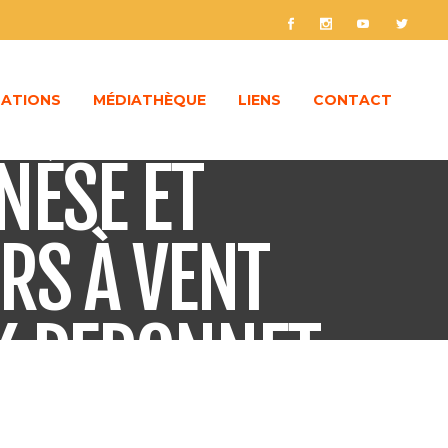
ATIONS
MÉDIATHÈQUE
LIENS
CONTACT
NÈSE ET
RS À VENT
CK PERONNET