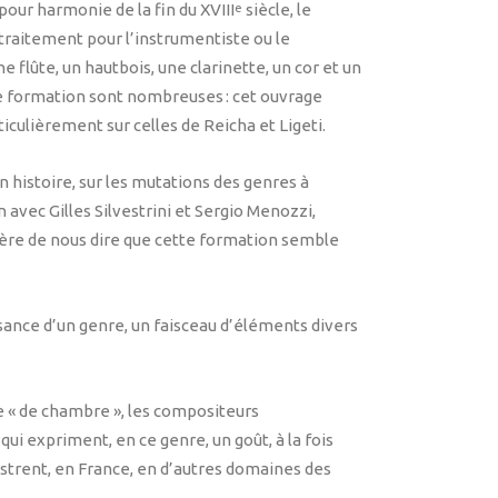
our harmonie de la fin du XVIII
siècle, le
e
e traitement pour l’instrumentiste ou le
flûte, un hautbois, une clarinette, un cor et un
te formation sont nombreuses : cet ouvrage
iculièrement sur celles de Reicha et Ligeti.
on histoire, sur les mutations des genres à
n avec Gilles Silvestrini et Sergio Menozzi,
ère de nous dire que cette formation semble
ssance d’un genre, un faisceau d’éléments divers
e « de chambre », les compositeurs
i expriment, en ce genre, un goût, à la fois
lustrent, en France, en d’autres domaines des