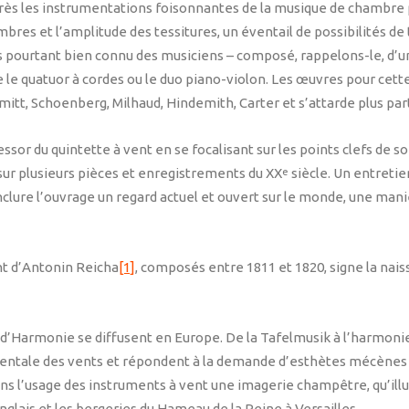
près les instrumentations foisonnantes de la musique de chambre p
imbres et l’amplitude des tessitures, un éventail de possibilités d
ourtant bien connu des musiciens – composé, rappelons-le, d’une 
le quatuor à cordes ou le duo piano-violon. Les œuvres pour cet
itt, Schoenberg, Milhaud, Hindemith, Carter et s’attarde plus part
essor du quintette à vent en se focalisant sur les points clefs de s
sur plusieurs pièces et enregistrements du XX
siècle. Un entretie
e
lure l’ouvrage un regard actuel et ouvert sur le monde, une mani
t d’Antonin Reicha
[1]
, composés entre 1811 et 1820, signe la nai
 d’Harmonie se diffusent en Europe. De la Tafelmusik à l’harmoni
entale des vents et répondent à la demande d’esthètes mécènes qu
 a dans l’usage des instruments à vent une imagerie champêtre, qu’il
anglais et les bergeries du Hameau de la Reine à Versailles.