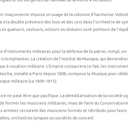
nc-maçonnerie impose un usage de la colonne d’harmonie. Volontai
e à la double présence des bois et des cors dans l’orchestre de sy
es quatuors, sextuors, octuors ou dixtuors sont porteurs de l’équi
 d’instruments militaires pour la défense de la patrie, rompt, en 
 triomphantes. La création de l’Institut de Musique, qui deviendr
e à vocation militaire. L’Empire consacrera ce fait, les instrumen
eicha, installé à Paris depuis 1808, compose la
Musique pour céléb
ique militaire (ca 1809-1815).
e ne peut être que pacifique. La démilitarisation de la société si
ion de former les musiciens militaires, mais de faire du Conservato
. Les armées recrutent des musiciens formés et rétribués pour leurs 
bles, orchestres lyriques ou sociétés de concert.