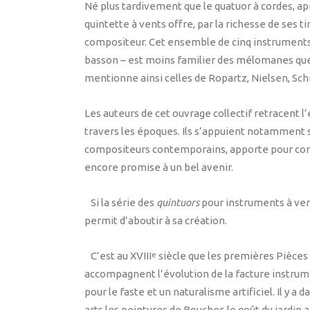
Né plus tardivement que le quatuor à cordes, a
quintette à vents offre, par la richesse de ses t
compositeur. Cet ensemble de cinq instruments p
basson – est moins familier des mélomanes que 
mentionne ainsi celles de Ropartz, Nielsen, Schm
Les auteurs de cet ouvrage collectif retracent l’
travers les époques. Ils s’appuient notamment 
compositeurs contemporains, apporte pour conc
encore promise à un bel avenir.
Si la série des
quintuors
pour instruments à ven
permit d’aboutir à sa création.
C’est au XVIII
siècle que les premières Pièces
e
accompagnent l’évolution de la facture instrum
pour le faste et un naturalisme artificiel. Il y
arts les peintures de Boucher, le goût du jardin 