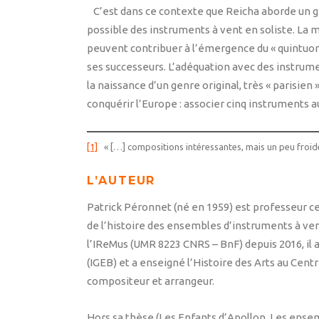
C’est dans ce contexte que Reicha aborde un g
possible des instruments à vent en soliste. La 
peuvent contribuer à l’émergence du « quintuor
ses successeurs. L’adéquation avec des instrume
la naissance d’un genre original, très « parisi
conquérir l’Europe : associer cinq instruments a
[1]
« […] compositions intéressantes, mais un peu froide
L’AUTEUR
Patrick Péronnet (né en 1959) est professeur cert
de l’histoire des ensembles d’instruments à ven
l’IReMus (UMR 8223 CNRS – BnF) depuis 2016, il 
(IGEB) et a enseigné l’Histoire des Arts au Cent
compositeur et arrangeur.
Hors sa thèse (Les Enfants d’Apollon. Les ensemb