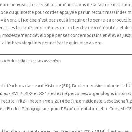
enre nouveau. Les sensibles améliorations de la facture instrum
mode du quintette pour cordes appuyée par un retour massif des mu
 » à vent. Si Reicha n’est pas seul à imaginer le genre, sa produ
ntistes brillants, eux-mêmes en recherche de « célébrité » et de 
en », modestement développé par ses contemporains et élèves jusqu
ux timbres singuliers pour créer le quintette à vent.
s » écrit Berlioz dans ses
Mémoires
.
ifié « hors classe » d’Histoire (ER). Docteur en Musicologie de l’Un
t aux XVIII
, XIX
et XX
siècles (répertoires, organologie, implica
e
e
e
a reçu le Fritz-Thelen-Preis 2014 de l’Internationale Gesellschaft
re d’Etudes Pédagogiques pour l’Expérimentation et le Conseil (CEP
les d’instruments à vent en France de 1700 à 1914), il est auteur 