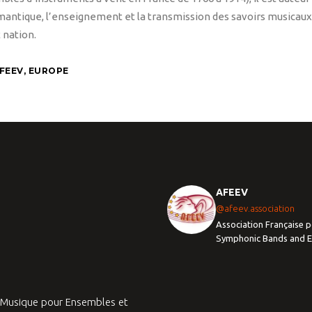
antique, l’enseignement et la transmission des savoirs musicaux,
 nation.
AFEEV
,
EUROPE
AFEEV
@afeev.association
Association Française p
Symphonic Bands and 
a Musique pour Ensembles et