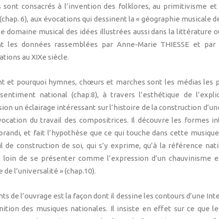
 sont consacrés à l’invention des folklores, au primitivisme et à
chap. 6), aux évocations qui dessinent la « géographie musicale de 
 domaine musical des idées illustrées aussi dans la littérature ou
t les données rassemblées par Anne-Marie THIESSE et par d
ations au XIXe siècle.
 et pourquoi hymnes, chœurs et marches sont les médias les p
ntiment national (chap.8), à travers l’esthétique de l’explic
asion un éclairage intéressant sur l’histoire de la construction d’u
évocation du travail des compositrices. Il découvre les formes i
brandi, et fait l’hypothèse que ce qui touche dans cette musique
ail de construction de soi, qui s’y exprime, qu’à la référence na
 loin de se présenter comme l’expression d’un chauvinisme exc
 de l’universalité » (chap.10).
ts de l’ouvrage est la façon dont il dessine les contours d’une In
finition des musiques nationales. Il insiste en effet sur ce que 