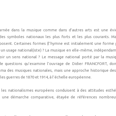
ncarnée dans la musique comme dans d’autres arts est une év
 des symboles nationaux les plus forts et les plus courants. M
 posent. Certaines formes (l’hymne est initialement une forme 
à un usage national(iste) ? La musique en elle-même, indépenda
oir un sens national ? Le message national porté par la musiq
de questions qu’examine l’ouvrage de Didier FRANCFORT, dont
rama des musiques nationales, mais une approche historique de
les guerres de 1870 et 1914, à l’échelle européenne.
e les nationalismes européens conduisent à des attitudes esth
ur une démarche comparative, étayée de références nombreus