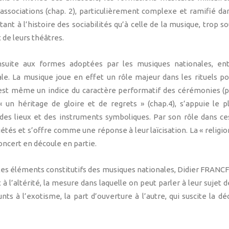
s associations (chap. 2), particulièrement complexe et ramifié da
ant à l’histoire des sociabilités qu’à celle de la musique, trop 
 de leurs théâtres.
suite aux formes adoptées par les musiques nationales, ent
e. La musique joue en effet un rôle majeur dans les rituels pol
 est même un indice du caractère performatif des cérémonies (p.
« un héritage de gloire et de regrets » (chap.4), s’appuie le 
 des lieux et des instruments symboliques. Par son rôle dans ces
ciétés et s’offre comme une réponse à leur laïcisation. La « religio
oncert en découle en partie.
les éléments constitutifs des musiques nationales, Didier FRANCF
à l’altérité, la mesure dans laquelle on peut parler à leur sujet
nts à l’exotisme, la part d’ouverture à l’autre, qui suscite la d