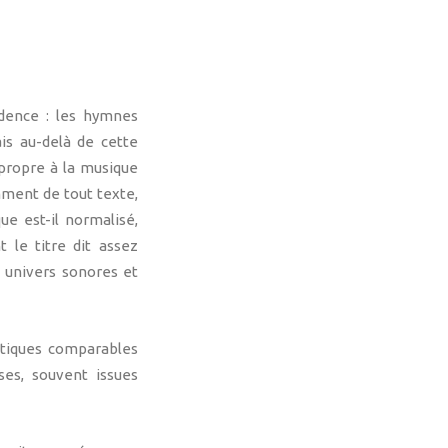
idence : les hymnes
ais au-delà de cette
propre à la musique
mment de tout texte,
ue est-il normalisé,
 le titre dit assez
s univers sonores et
étiques comparables
es, souvent issues