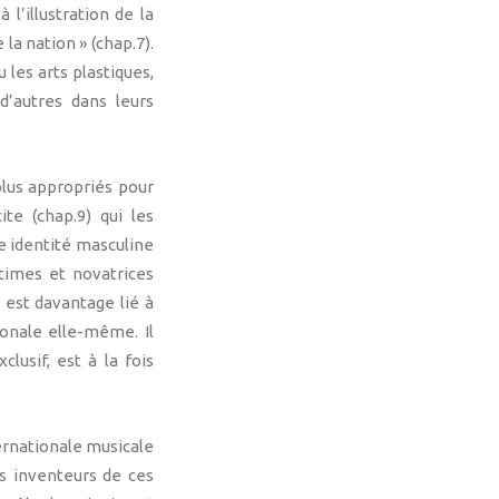
 l’illustration de la
la nation » (chap.7).
 les arts plastiques,
’autres dans leurs
lus appropriés pour
ite (chap.9) qui les
ne identité masculine
ntimes et novatrices
 est davantage lié à
tionale elle-même. Il
lusif, est à la fois
ternationale musicale
les inventeurs de ces