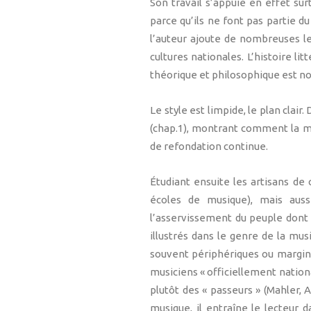
Son travail s’appuie en effet s
parce qu’ils ne font pas partie d
l’auteur ajoute de nombreuses l
cultures nationales. L’histoire l
théorique et philosophique est nou
Le style est limpide, le plan clai
(chap.1), montrant comment la mu
de refondation continue.
Étudiant ensuite les artisans de 
écoles de musique), mais auss
l’asservissement du peuple dont i
illustrés dans le genre de la mus
souvent périphériques ou margina
musiciens « officiellement nationa
plutôt des « passeurs » (Mahler, 
musique, il entraîne le lecteur