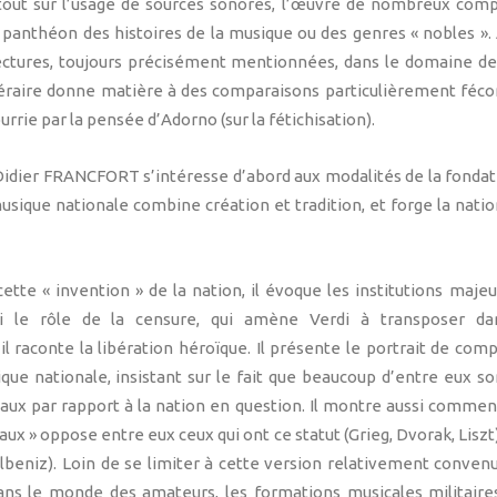
urtout sur l’usage de sources sonores, l’œuvre de nombreux com
u panthéon des histoires de la musique ou des genres « nobles ».
ectures, toujours précisément mentionnées, dans le domaine de 
ittéraire donne matière à des comparaisons particulièrement fécon
rrie par la pensée d’Adorno (sur la fétichisation).
r. Didier FRANCFORT s’intéresse d’abord aux modalités de la fondat
sique nationale combine création et tradition, et forge la nati
cette « invention » de la nation, il évoque les institutions maje
i le rôle de la censure, qui amène Verdi à transposer dan
l raconte la libération héroïque. Il présente le portrait de comp
ique nationale, insistant sur le fait que beaucoup d’entre eux so
ux par rapport à la nation en question. Il montre aussi commen
ux » oppose entre eux ceux qui ont ce statut (Grieg, Dvorak, Liszt)
Albeniz). Loin de se limiter à cette version relativement convenu
 dans le monde des amateurs, les formations musicales militair