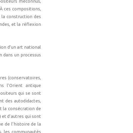
positeurs méconnus,
 À ces compositions,
la construction des
des, et la réflexion
ion d’un art national
on dans un processus
ures (conservatoires,
s l’Orient antique
ositeurs qui se sont
nt des autodidactes,
t la consécration de
 et d’autres qui sont
e de l’histoire de la
es, les communautés