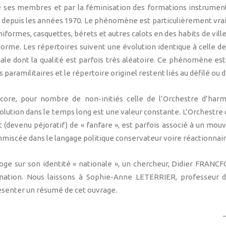
 ses membres et par la féminisation des formations instrument
 depuis les années 1970. Le phénomène est particulièrement vrai
formes, casquettes, bérets et autres calots en des habits de ville
 norme. Les répertoires suivent une évolution identique à celle d
ale dont la qualité est parfois très aléatoire. Ce phénomène est
paramilitaires et le répertoire originel restent liés au défilé ou d
ore, pour nombre de non-initiés celle de l’Orchestre d’harmo
lution dans le temps long est une valeur constante. L’Orchestre 
 (devenu péjoratif) de « fanfare », est parfois associé à un mou
mmiscée dans le langage politique conservateur voire réactionnair
ge sur son identité « nationale », un chercheur, Didier FRANCFO
nation. Nous laissons à Sophie-Anne LETERRIER, professeur d’
présenter un résumé de cet ouvrage.