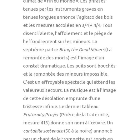
climat de « fin du monde ». Les phrases
tenues par les instruments graves en
tenues longues annonce l’agitato des bois
et les mesures accolées en 3/4 + 4/4. Tous
disent l’alerte, l’affolement et le piège de
l’effondrement sur les mineurs. La
septième partie
Bring the Dead
Miners
(La
remontée des morts) est l’image d’un
constat dramatique. Les puits sont bouchés
et la remontée des mineurs impossible.
C’est un effroyable spectacle qui attend les
valeureux secours. La musique est à l’image
de cette désolation emprunte d’une
tristesse infinie. Le dernier tableau
Fraternity Prayer
(Prière de la fraternité,
mesure 413) donne son nom à l’œuvre. Un
cantabile sostenuto
(50 à la noire) annoncé
par un chant de la trompette est repris en