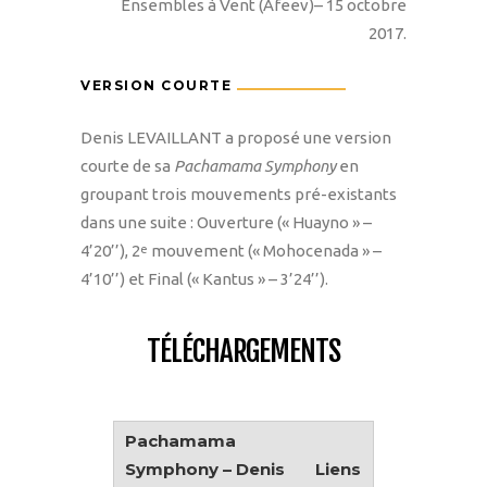
Ensembles à Vent (Afeev)– 15 octobre
2017.
VERSION COURTE
Denis LEVAILLANT a proposé une version
courte de sa
Pachamama Symphony
en
groupant trois mouvements pré-existants
dans une suite : Ouverture (« Huayno » –
4’20’’), 2
mouvement (« Mohocenada » –
e
4’10’’) et Final (« Kantus » – 3’24’’).
TÉLÉCHARGEMENTS
Pachamama
Symphony – Denis
Liens