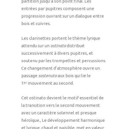
partition jusqu’à son point final. Les
entrées par pupitres composent une
progression ouvrant sur un dialogue entre
bois et cuivres.
Les clarinettes portent le thème lyrique
attendu sur un
ostinato
distribué
successivement à divers pupitres, et
soutenu par les trompettes et percussions.
Ce changement d’atmosphère ouvre un
passage
sostenuto
aux bois qui lie le
1
mouvement au second.
er
Cet ostinato devient le motif essentiel de
la transition vers le second mouvement
avec un caractère solennel et presque
héroïque., Le développement harmonique
et lyrique, chaud et paisible, met en valeur