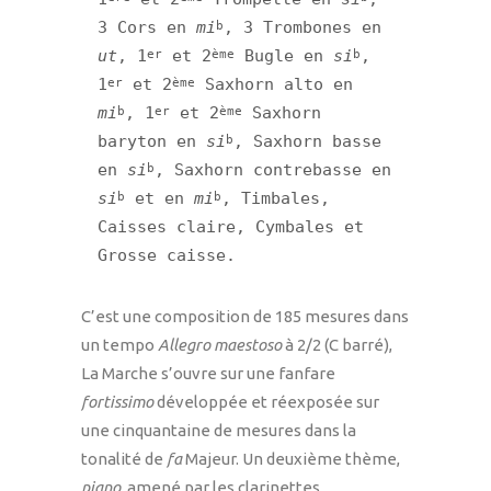
3 Cors en 
mi
, 3 Trombones en 
b
ut
, 1
 et 2
 Bugle en 
si
, 
er
ème
b
1
 et 2
 Saxhorn alto en 
er
ème
mi
, 1
 et 2
 Saxhorn 
b
er
ème
baryton en 
si
, Saxhorn basse 
b
en 
si
, Saxhorn contrebasse en 
b
si
 et en 
mi
, Timbales, 
b
b
Caisses claire, Cymbales et 
Grosse caisse.
C’est une composition de 185 mesures dans
un tempo
Allegro maestoso
à 2/2 (C barré),
La Marche s’ouvre sur une fanfare
fortissimo
développée et réexposée sur
une cinquantaine de mesures dans la
tonalité de
fa
Majeur. Un deuxième thème,
piano
, amené par les clarinettes,