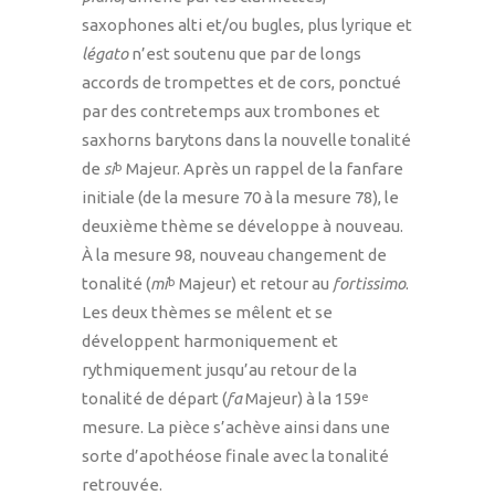
saxophones alti et/ou bugles, plus lyrique et
légato
n’est soutenu que par de longs
accords de trompettes et de cors, ponctué
par des contretemps aux trombones et
saxhorns barytons dans la nouvelle tonalité
de
si
Majeur. Après un rappel de la fanfare
b
initiale (de la mesure 70 à la mesure 78), le
deuxième thème se développe à nouveau.
À la mesure 98, nouveau changement de
tonalité (
mi
Majeur) et retour au
fortissimo
.
b
Les deux thèmes se mêlent et se
développent harmoniquement et
rythmiquement jusqu’au retour de la
tonalité de départ (
fa
Majeur) à la 159
e
mesure. La pièce s’achève ainsi dans une
sorte d’apothéose finale avec la tonalité
retrouvée.