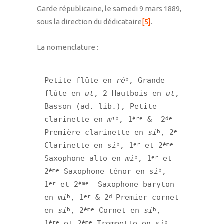
Garde républicaine, le samedi 9 mars 1889,
sous la direction du dédicataire
[5]
.
La nomenclature :
Petite flûte en 
ré
, Grande 
b
flûte en
 ut
, 2 Hautbois en 
ut
, 
Basson (ad. lib.), Petite 
clarinette en 
m
, 1
 &  2
i
b
ère
de 
Première clarinette en 
si
, 2
b
e
Clarinette en 
si
, 1
 et 2
b
er
ème
Saxophone alto en 
mi
, 1
 et 
b
er
2
 Saxophone ténor en 
si
, 
ème
b
1
 et 2
  Saxophone baryton 
er
ème
en 
mi
, 1
 & 2
Premier cornet 
b
er
d 
en 
si
, 2
 Cornet en 
si
, 
b
ème
b
1
 et 2
 Trompette en 
si
, 
ère
ème
b