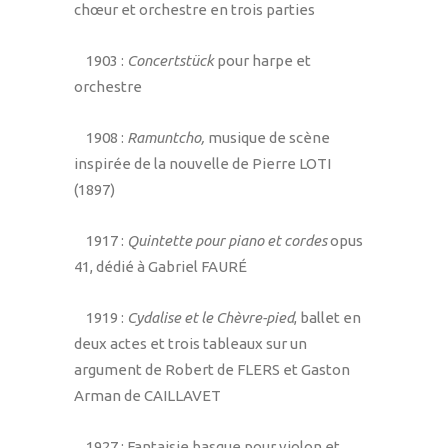
chœur et orchestre en trois parties
1903 :
Concertstück
pour harpe et
orchestre
1908 :
Ramuntcho,
musique de scène
inspirée de la nouvelle de Pierre LOTI
(1897)
1917 :
Quintette pour piano et cordes
opus
41, dédié à Gabriel FAURÉ
1919 :
Cydalise et le Chèvre-pied
, ballet en
deux actes et trois tableaux sur un
argument de Robert de FLERS et Gaston
Arman de CAILLAVET
1927 : Fantaisie basque pour violon et