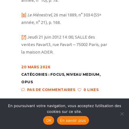
année, n° 10), p. 78.
[6]
Le Ménestrel
, 26 mai 1889, n° 3034 (55
e
année, n° 21), p. 168.
[7]
Jeudi 21 juin 2012 14 :00, SALLE des
ventes Favart3, rue Favart – 75002 Paris, par
la maison ADER.
20 MARS 2026
CATÉGORIES :
FOCUS
,
NIVEAU MEDIUM
,
OPUS
PAS DE COMMENTAIRES
0 LIKES
En poursuivant votre navigation, vous acceptez l’utilisation des
cookies sur ce site.
OK
En savoir plus