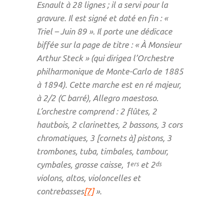
Esnault à 28 lignes ; il a servi pour la
gravure. Il est signé et daté en fin : «
Triel – Juin 89 ». Il porte une dédicace
biffée sur la page de titre : « À Monsieur
Arthur Steck » (qui dirigea l’Orchestre
philharmonique de Monte-Carlo de 1885
à 1894). Cette marche est en
ré
majeur,
à 2/2 (C barré),
Allegro maestoso
.
L’orchestre comprend : 2 flûtes, 2
hautbois, 2 clarinettes, 2 bassons, 3 cors
chromatiques, 3 [cornets à] pistons, 3
trombones, tuba, timbales, tambour,
cymbales, grosse caisse, 1
et 2
ers
ds
violons, altos, violoncelles et
contrebasses
[7]
».