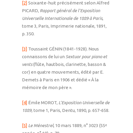
[2]
Soixante-huit précisément selon Alfred
PICARD,
Rapport général de l’Exposition
Universelle Internationale de 1889 à Paris
,
tome 3, Paris, Imprimerie nationale, 1891,
p. 350.
[3]
Toussaint GÉNIN (1841-1928). Nous
connaissons de lui un
Sextuor pour piano et
vents
(flûte, hautbois, clarinette, basson &
cor) en quatre mouvements, édité par E.
Demets à Paris en 1906 et dédié « À la
mémoire de mon père ».
[4]
Émile MOROT,
L’Exposition Universelle de
1889,
tome 1, Paris, Dentu, 1890, p. 657-658.
[5]
Le Ménestrel
, 10 mars 1889, n° 3023 (55
e