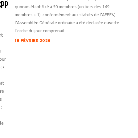
SPP
quorum étant fixé à 50 membres (un tiers des 149
membres + 1), conformément aux statuts de l’AFEEV,
l’Assemblée Générale ordinaire a été déclarée ouverte.
L’ordre du jour comprenait...
rt
18 FÉVRIER 2026
s
tour
 :•
rt
tre
s
 :
le