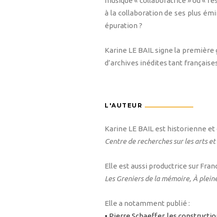
musique « collaboratrice » ou « rés
à la collaboration de ses plus émi
épuration ?
Karine LE BAIL signe la première g
d’archives inédites tant français
L'AUTEUR
Karine LE BAIL est historienne et
Centre de recherches sur les arts e
Elle est aussi productrice sur Fran
Les Greniers de la mémoire, À pleine
Elle a notamment publié :
• Pierre Schaeffer, les constructi