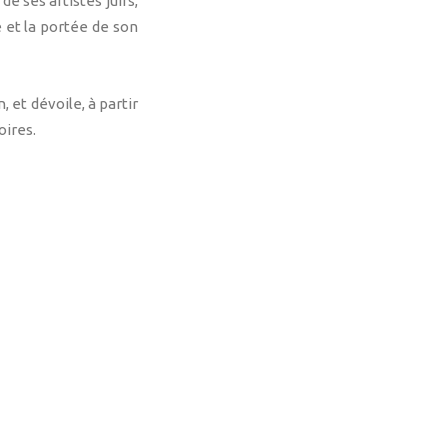
e ses artistes juifs,
é et la portée de son
 et dévoile, à partir
oires.