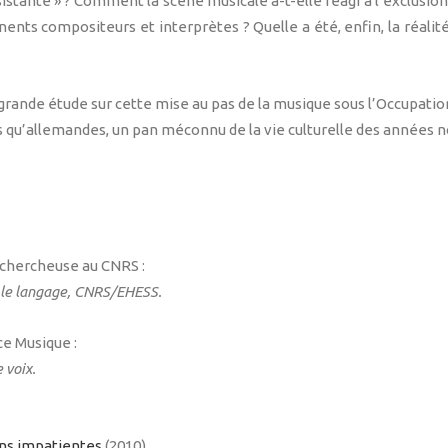
istante » ? Comment la scène musicale a-t-elle réagi à l’exclusion d
nents compositeurs et interprètes ? Quelle a été, enfin, la réalit
rande étude sur cette mise au pas de la musique sous l’Occupation,
es qu’allemandes, un pan méconnu de la vie culturelle des années n
 chercheuse au CNRS :
t le langage, CNRS/EHESS.
ce Musique :
 voix.
ons impatientes
(2010)