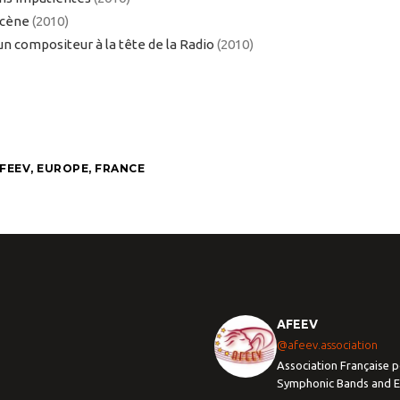
scène
(2010)
n compositeur à la tête de la Radio
(2010)
AFEEV
,
EUROPE
,
FRANCE
AFEEV
@afeev.association
Association Française p
Symphonic Bands and 