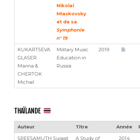
Nikolaï
Miaskovsky
et de sa
Symphonie
n° 19
KUKARTSEVA
Military Music
2019
GLASER
Education in
Marina &
Russia
CHERTOK
Michail
THAÏLANDE
Auteur
Titre
Année
SREESAMUTH Surasit
A Study of
2014