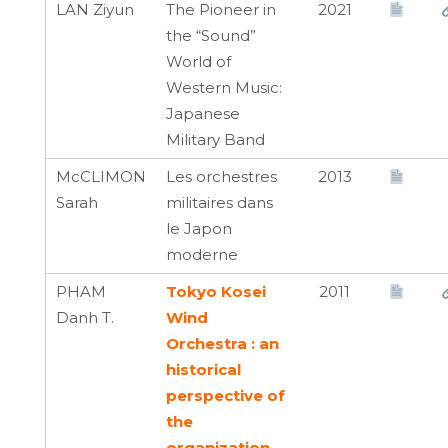
LAN Ziyun
The Pioneer in
2021
the “Sound”
World of
Western Music:
Japanese
Military Band
McCLIMON
Les orchestres
2013
Sarah
militaires dans
le Japon
moderne
PHAM
Tokyo Kosei
2011
Danh T.
Wind
Orchestra : an
historical
perspective of
the
organization