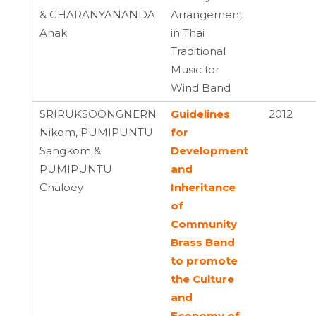
& CHARANYANANDA
Arrangement
Anak
in Thai
Traditional
Music for
Wind Band
SRIRUKSOONGNERN
Guidelines
2012
Nikom, PUMIPUNTU
for
Sangkom &
Development
PUMIPUNTU
and
Chaloey
Inheritance
of
Community
Brass Band
to promote
the Culture
and
Economy of