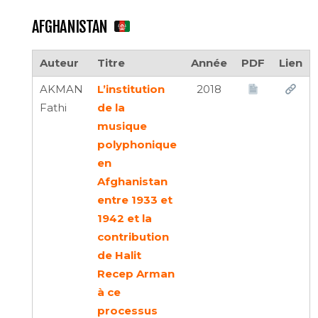
AFGHANISTAN
Auteur
Titre
Année
PDF
Lien
AKMAN
L’institution
2018
Fathi
de la
musique
polyphonique
en
Afghanistan
entre 1933 et
1942 et la
contribution
de Halit
Recep Arman
à ce
processus