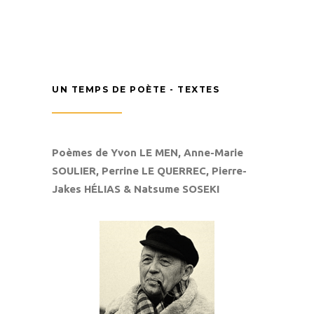
UN TEMPS DE POÈTE - TEXTES
Poèmes de Yvon L
E
M
EN
, Anne-Marie
S
OULIER
, Perrine L
E
Q
UERREC
, Pierre-
Jakes H
ÉLIAS
& Natsume S
OSEKI