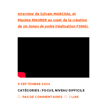
Interview de Sylvain M
ARCHAL
et
Maxime M
AURER
au sujet de la création
de
Un temps de poète
(réalisation
FSMA
).
9 SEPTEMBRE 2024
CATÉGORIES :
FOCUS
,
NIVEAU DIFFICILE
PAS DE COMMENTAIRES
1 LIKE