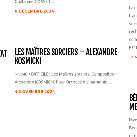
Guillaume COSSET....
La p
8 DÉCEMBRE 2024
fran
scèn
rech
comp
Par 
LES MAÎTRES SORCIERS – ALEXANDRE
YAT
12 
KOSMICKI
Niveau • DIFFICILE│Les Maîtres sorciers. Compositeur :
Alexandre KOSMICKI. Pour Orchestre d'harmonie....
4 NOVEMBRE 2024
BÉ
ME
Nive
Ben
et d